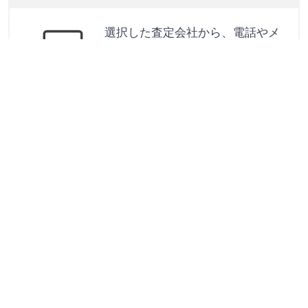
選択した査定会社から、電話やメ
ールで相場情報や出張査定につい
ての連絡が来ます。
愛車売却初心者ガイド
＋
なぜ同じクルマなのに査定額に差が出る
の？
＋
オンライン一括査定でちゃんとした査定
はできるの？