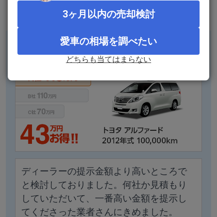
ご利用者さまの声
3ヶ月以内の売却検討
愛車の相場を調べたい
40代女性/査定時期：
2022年8月
どちらも当てはまらない
ディーラーの提示金額より高いところで
と検討しておりました。何社か見積もり
していただいて、一番高い金額を提示し
てくださった業者さんにきめました。