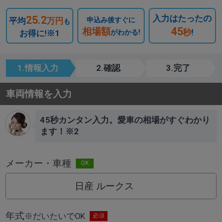
入力はたったの
25.2
平均
万円
申込み後すぐに
も
45
相場額
秒
!
お得に!※1
がわかる!
1.情報入力
2.確認
3.完了
車両情報を入力
45秒カンタン入力。愛車の相場がすぐわかり
ます！※2
メーカー・車種
日産 ルークス
年式
※
だいたいでOK