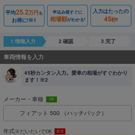
入力はたったの
25.2
平均
万円
申込み後すぐに
も
45
相場額
秒
!
お得に!※1
がわかる!
1.情報入力
2.確認
3.完了
車両情報を入力
45秒カンタン入力。愛車の相場がすぐわかり
ます！※2
メーカー・車種
フィアット 500 （ハッチバック）
年式
※
だいたいでOK