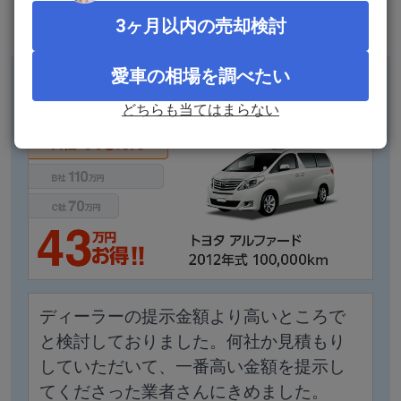
ご利用者さまの声
3ヶ月以内の売却検討
愛車の相場を調べたい
40代女性/査定時期：
2022年8月
どちらも当てはまらない
ディーラーの提示金額より高いところで
と検討しておりました。何社か見積もり
していただいて、一番高い金額を提示し
てくださった業者さんにきめました。