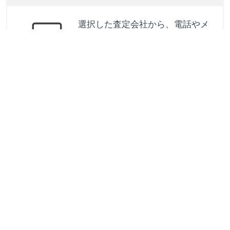
選択した査定会社から、電話やメ
ールで相場情報や出張査定につい
ての連絡が来ます。
愛車売却初心者ガイド
＋
なぜ同じクルマなのに査定額に差が出る
の？
＋
オンライン一括査定でちゃんとした査定
はできるの？