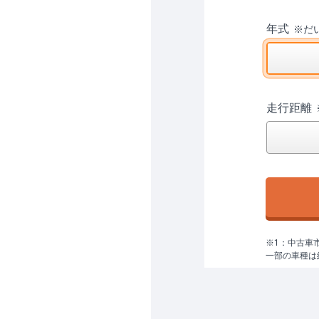
年式
※
だ
走行距離
※1：中古車
一部の車種は