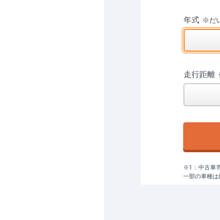
年式
※
だ
走行距離
※1：中古車
一部の車種は