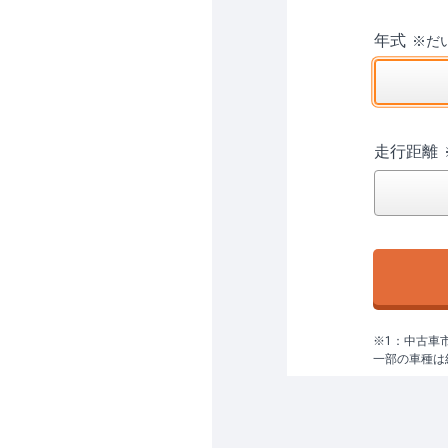
年式
※
だ
走行距離
※1：中古車
一部の車種は