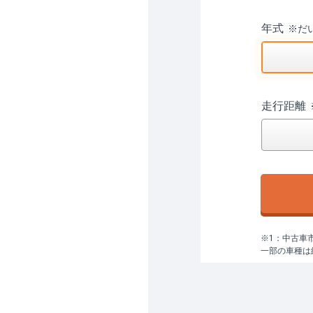
年式
※
だ
走行距離
※1：中古車
一部の車種は