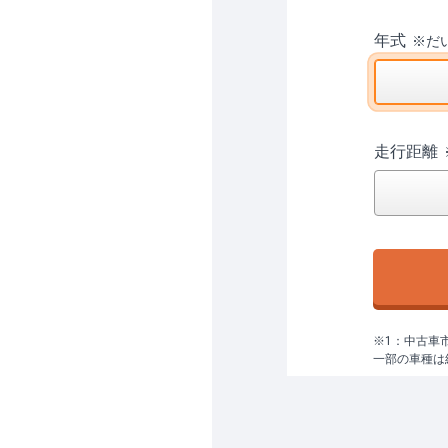
年式
※
だ
走行距離
※1：中古車
一部の車種は