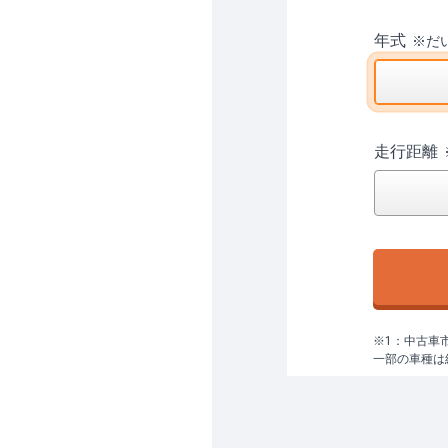
年式
※
だ
走行距離
※1：中古車
一部の車種は