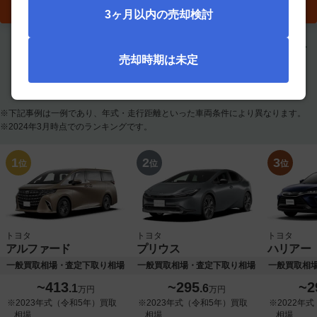
車買取 査定スタート
3ヶ月以内の売却検討
価格相場・実績ランキング
買取実績の多い自動車のランキングで
売却時期は未定
す。
※下記事例は一例であり、年式・走行距離といった車両条件により異なります。
※2024年3月時点でのランキングです。
トヨタ
トヨタ
トヨタ
アルファード
プリウス
ハリアー
一般買取相場・査定下取り相場
一般買取相場・査定下取り相場
一般買取相
~413
~295
~2
.1
.6
万円
万円
※2023年式（令和5年）買取
※2023年式（令和5年）買取
※2022年
相場
相場
相場