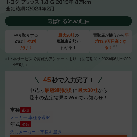
選ばれる3つの理由
やり取りする
最大20社
の
買取店が競うから
平
のは
上位3社
概算査定額が
均19.9万円高くな
だけ！
わかる！
※1
る！
本サービスで実施のアンケートより （回答期間：2023年6月〜202
4年5月）
秒で入力完了！
45
申込み
最短3時間後
に
最大20社
から
愛車の査定結果をWebでお知らせ！
車種
必須
メーカー 車種を選択
年式
必須
先にメーカー・車種を選択