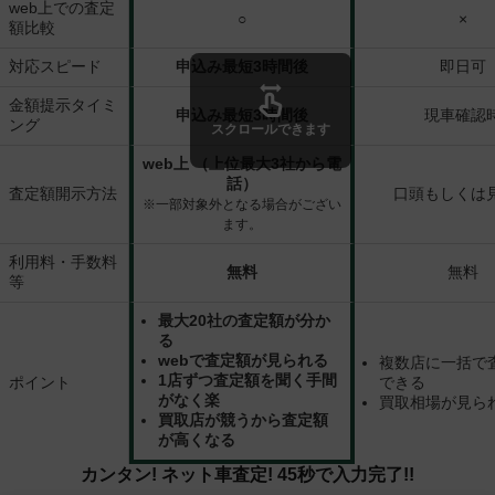
web上での査定
○
×
額比較
対応スピード
申込み最短3時間後
即日可
金額提示タイミ
申込み最短3時間後
現車確認
ング
スクロールできます
web上 （上位最大3社から電
話）
査定額開示方法
口頭もしくは
※一部対象外となる場合がござい
ます。
利用料・手数料
無料
無料
等
最大20社の査定額が分か
る
webで査定額が見られる
複数店に一括で
1店ずつ査定額を聞く手間
ポイント
できる
がなく楽
買取相場が見ら
買取店が競うから査定額
が高くなる
カンタン! ネット車査定! 45秒で入力完了!!