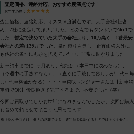
査定価格、連絡対応、おすすめ度満点です！
おすすめ度：
査定価格、連絡対応、オススメ度満点です。大手会社4社含
め、7社に査定して頂きました。どの点でもダントツでNo.1で
した。
暫定で決めていた大手の会社より、10万高く、1番最安
会社との差は35万でした、
条件縛りも無し。正直価格以外に
も他社の条件にも頭を抱えていた中、非常に助かりました。
新車納車までに1ヶ月あり、他社は（本日中に決めたら）、
（今週中に手放すなら）、（直ぐに手放して欲しいが、代車無
しor代車料金かかる）・・・車買取レンジャーさんは【新車納
車時でOK】優良過ぎて完了するまで、不安でした（笑）
今回は買取りでしかお世話になれませんでしたが、次回は購入
も含めて頼らせて頂こうと思ってます。
※上記クチコミは、個人の感想であり、査定額を保証するものではありません。