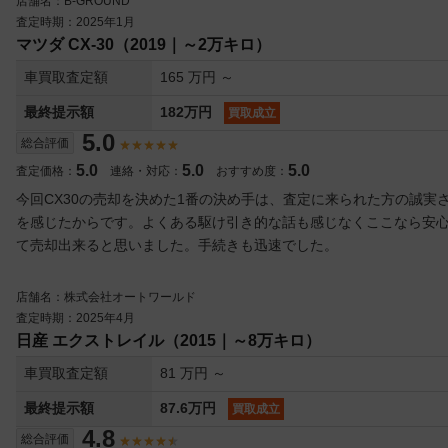
店舗名：B-GROUND
査定時期：2025年1月
マツダ CX-30（2019｜～2万キロ）
車買取査定額
165 万円 ～
最終提示額
182万円
買取成立
5.0
総合評価
5.0
5.0
5.0
査定価格：
連絡・対応：
おすすめ度：
今回CX30の売却を決めた1番の決め手は、査定に来られた方の誠実
を感じたからです。よくある駆け引き的な話も感じなくここなら安
て売却出来ると思いました。手続きも迅速でした。
店舗名：株式会社オートワールド
査定時期：2025年4月
日産 エクストレイル（2015｜～8万キロ）
車買取査定額
81 万円 ～
最終提示額
87.6万円
買取成立
4.8
総合評価