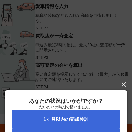
愛車情報を入力
写真や装備なども入れて高値を目指しましょ
う。
STEP2
買取店が一斉査定
申込み最短3時間後に、最大20社の査定額が一斉
に開示されます。
STEP3
高額査定の会社を算出
高い査定額を提示してくれた3社（最大）からお電
話にてご連絡いたします。
STEP4
現車確認を依頼して、売却
あなたの状況はいかがですか？
現車確認後、金額に納得できたらあとは売却の手
だいたいの時期で構いません。
続きを進めるだけ！
カンタン! ネット車査定! 45秒で入力完了!!
1ヶ月以内の売却検討