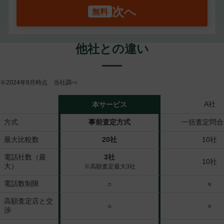
次へ
他社との違い
※2024年9月時点 当社調べ
A社
本サービス
方式
事前査定方式
一括査定問合
最大比較数
20社
10社
電話社数（最
3社
10社
大）
※高額査定最大3社
電話数制限
○
×
高額査定店と交
○
×
渉