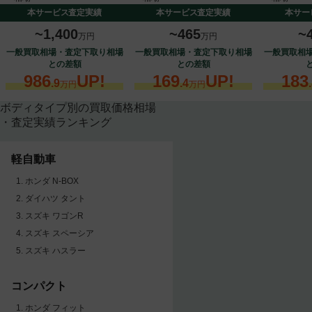
本サービス査定実績
本サービス査定実績
本サー
~1,400
~465
~
万円
万円
一般買取相場・査定下取り相場
一般買取相場・査定下取り相場
一般買取相
との差額
との差額
986
UP!
169
UP!
183
.9
.4
万円
万円
ボディタイプ別の買取価格相場
・査定実績ランキング
軽自動車
ホンダ N-BOX
ダイハツ タント
スズキ ワゴンR
スズキ スペーシア
スズキ ハスラー
コンパクト
ホンダ フィット