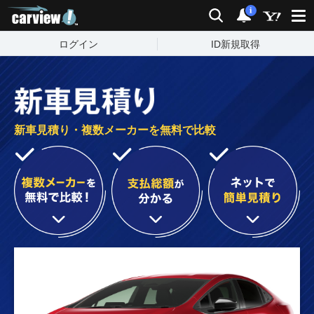
carview!
検索
通知
i
ログイン
ID新規取得
新車見積り・複数メーカーを無料で比較