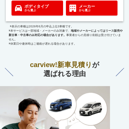
ボディタイプ
メーカー
から選ぶ
から選ぶ
※表示の車種は2026年6月の申込上位3車種です。
※本サービスは一部地域・メーカーのみ対象で、
地域やメーカーによってはリース販売や
新古車・中古車のみ対応の場合があります。
事業者からの見積り依頼は受け付けていま
せん。
※休業日や連休時はご連絡が遅れる場合があります。
carview!新車見積り
が
選ばれる理由