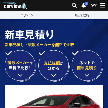
carview!
検索
通知
i
ログイン
ID新規取得
新車見積り・複数メーカーを無料で比較