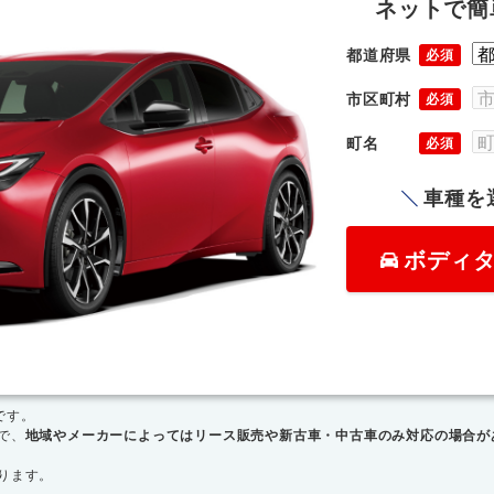
ネットで簡
都道府県
必須
市区町村
必須
町名
必須
車種を
ボディ
です。
で、
地域やメーカーによってはリース販売や新古車・中古車のみ対応の場合が
ります。