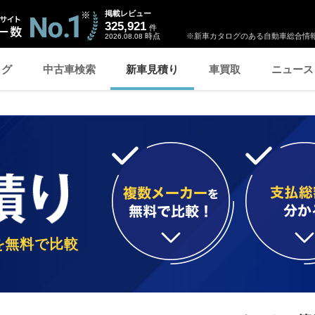
掲載レビュー
325,921
件
時点
※新車カタログのある自動車総合情報
2026.08.08
ログ
中古車検索
新車見積り
車買取
ニュース
を無料で比較