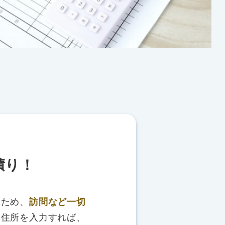
積り！
るため、
訪問など一切
、住所を入力すれば、