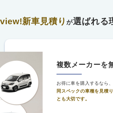
rview!新車見積り
選ばれる
が
複数メーカーを
お得に車を購入するなら
同スペックの車種を見積
とも大切です。