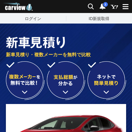
carview!
検索
通知
i
ログイン
ID新規取得
新車見積り・複数メーカーを無料で比較