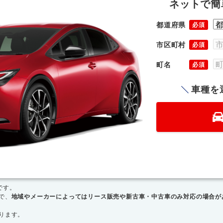
ネットで簡
都道府県
必須
市区町村
必須
町名
必須
車種を
です。
で、
地域やメーカーによってはリース販売や新古車・中古車のみ対応の場合が
ります。