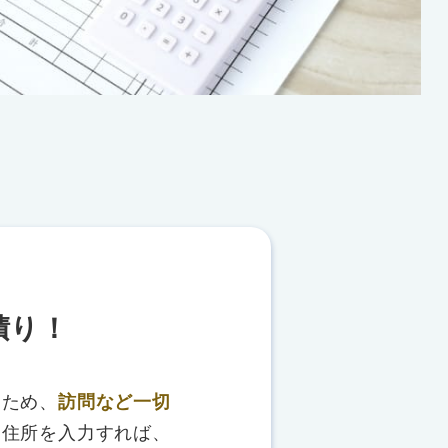
積り！
るため、
訪問など一切
、住所を入力すれば、