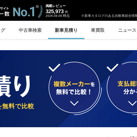
掲載レビュー
325,973
件
時点
※新車カタログのある自動車総合情報
2026.08.09
ログ
中古車検索
新車見積り
車買取
ニュース
を無料で比較