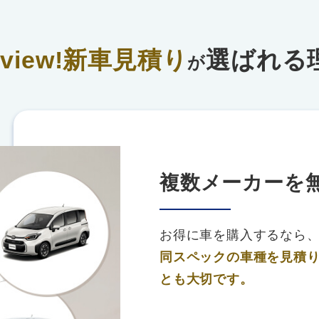
rview!新車見積り
選ばれる
が
複数メーカーを
お得に車を購入するなら
同スペックの車種を見積
とも大切です。