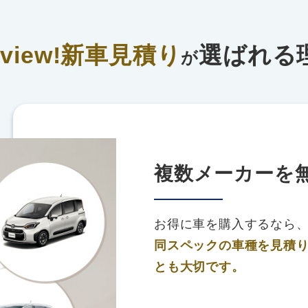
rview!新車見積り
選ばれる
が
複数メーカーを
お得に車を購入するなら
同スペックの車種を見積
とも大切です。