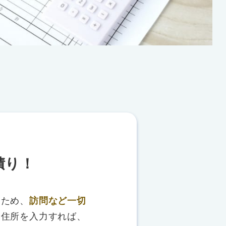
積り！
るため、
訪問など一切
、住所を入力すれば、