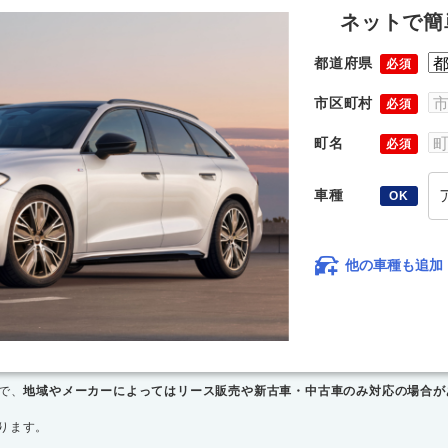
ネットで簡
都道府県
必須
市区町村
必須
町名
必須
車種
OK
他の車種も追加
で、
地域やメーカーによってはリース販売や新古車・中古車のみ対応の場合が
ります。