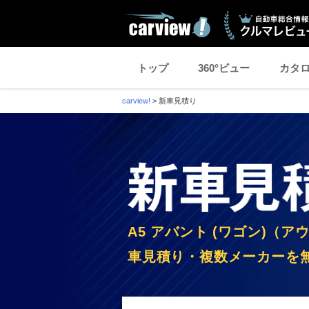
トップ
360°ビュー
カタ
carview!
>
新車見積り
A5 アバント (ワゴン)（ア
車見積り・複数メーカーを