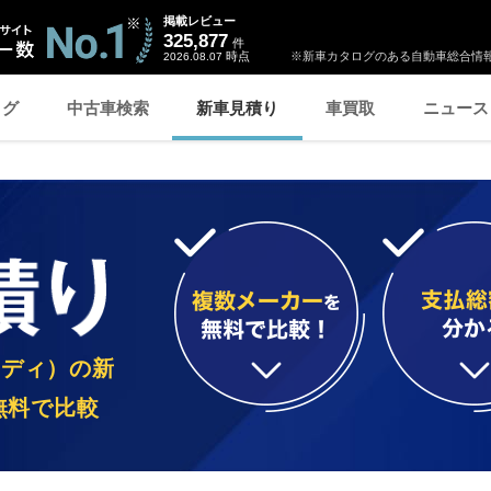
掲載レビュー
325,877
件
時点
※新車カタログのある自動車総合情報
2026.08.07
ログ
中古車検索
新車見積り
車買取
ニュース
ウディ）の新
無料で比較