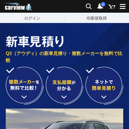
carview!
検索
通知
i
ログイン
ID新規取得
Q3（アウディ）の新車見積り・複数メーカーを無料で比
較