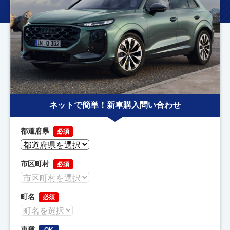
ネットで簡単！新車購入問い合わせ
都道府県
必須
市区町村
必須
町名
必須
車種
OK