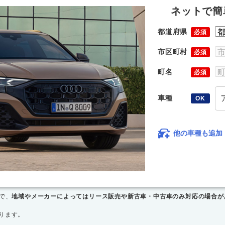
ネットで簡
都道府県
必須
市区町村
必須
町名
必須
車種
OK
他の車種も追加
で、
地域やメーカーによってはリース販売や新古車・中古車のみ対応の場合が
ります。