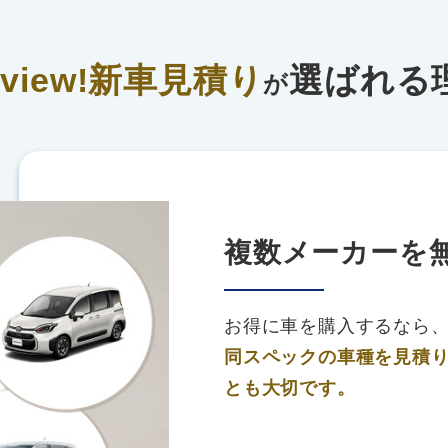
rview!新車見積り
選ばれる
が
複数メーカーを
お得に車を購入するなら
同スペックの車種を見積
とも大切です。