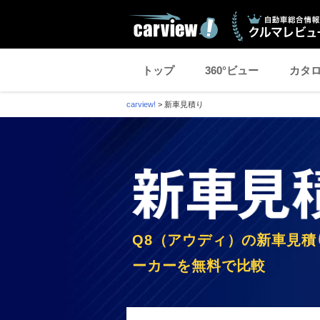
トップ
360°ビュー
カタ
carview!
>
新車見積り
Q8（アウディ）の新車見積
ーカーを無料で比較