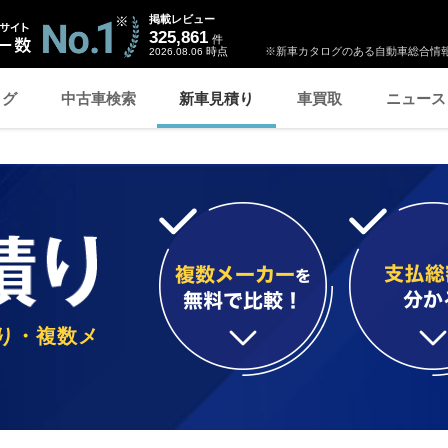
掲載レビュー
325,861
件
時点
※新車カタログのある自動車総合情報
2026.08.06
ログ
中古車検索
新車見積り
車買取
ニュース
り・複数メ