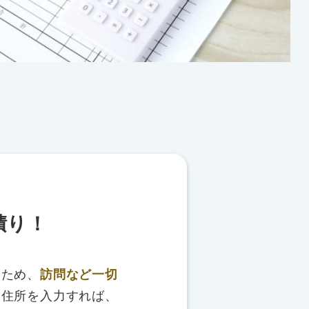
積り！
るため、
訪問など一切
、住所を入力すれば、