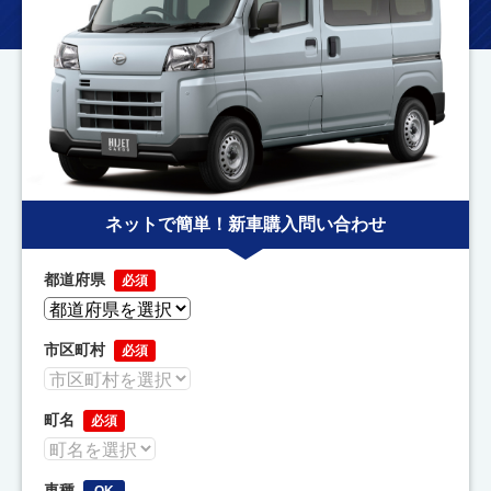
ネットで簡単！新車購入問い合わせ
都道府県
必須
市区町村
必須
町名
必須
車種
OK