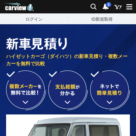
carview!
検索
通知
i
ログイン
ID新規取得
ハイゼットカーゴ（ダイハツ）の新車見積り・複数メー
カーを無料で比較