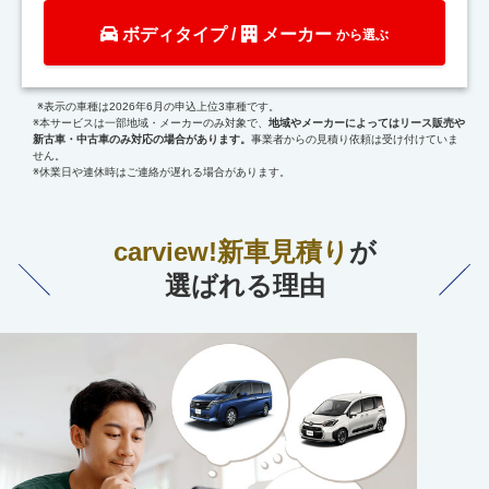
ボディタイプ
/
メーカー
から選ぶ
※表示の車種は2026年6月の申込上位3車種です。
※本サービスは一部地域・メーカーのみ対象で、
地域やメーカーによってはリース販売や
新古車・中古車のみ対応の場合があります。
事業者からの見積り依頼は受け付けていま
せん。
※休業日や連休時はご連絡が遅れる場合があります。
carview!新車見積り
が
選ばれる理由