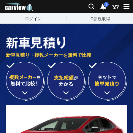
carview!
検索
通知
i
ログイン
ID新規取得
新車見積り・複数メーカーを無料で比較