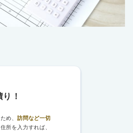
積り！
るため、
訪問など一切
、住所を入力すれば、