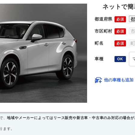
ネットで簡
都道府県
必須
市区町村
必須
町名
必須
車種
OK
他の車種も追加
で、
地域やメーカーによってはリース販売や新古車・中古車のみ対応の場合が
ります。