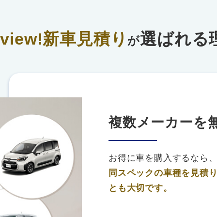
rview!新車見積り
選ばれる
が
複数メーカーを
お得に車を購入するなら
同スペックの車種を見積
とも大切です。