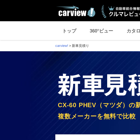
トップ
360°ビュー
カタ
carview!
>
新車見積り
CX-60 PHEV（マツダ）
複数メーカーを無料で比較