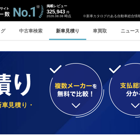
掲載レビュー
325,943
件
時点
※新車カタログのある自動車総合情報
2026.08.08
ログ
中古車検索
新車見積り
車買取
ニュース
の新車見積り・