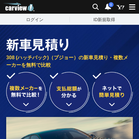
carview!
検索
通知
i
ログイン
ID新規取得
308 (ハッチバック)（プジョー）の新車見積り・複数メ
ーカーを無料で比較