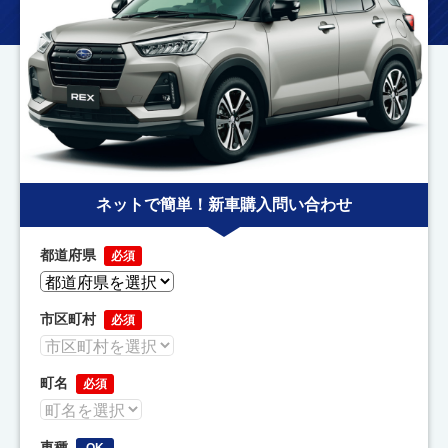
ネットで簡単！新車購入問い合わせ
都道府県
必須
市区町村
必須
町名
必須
車種
OK