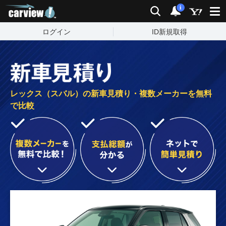
carview!
検索
通知
i
ログイン
ID新規取得
レックス（スバル）の新車見積り・複数メーカーを無料
で比較