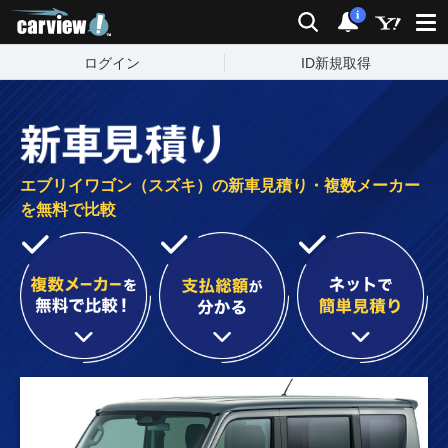
carview!
検索
通知
i
ログイン
ID新規取得
エブリイワゴン（スズキ）の新車見積り・複数メーカー
を無料で比較