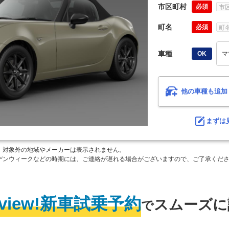
市区町村
必須
町名
必須
車種
OK
マ
他の車種も追加
まずは
。対象外の地域やメーカーは表示されません。
デンウィークなどの時期には、ご連絡が遅れる場合がございますので、ご了承くだ
rview!新車試乗予約
スムーズに
で