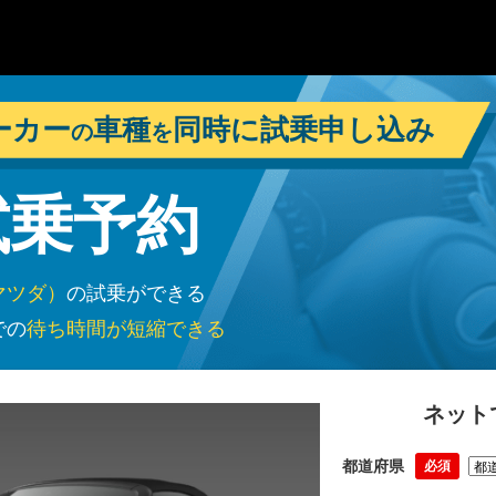
ーカー
車種
同時に試乗申し込み
の
を
試乗予約
マツダ）
の試乗ができる
での
待ち時間が短縮できる
ネット
都道府県
必須