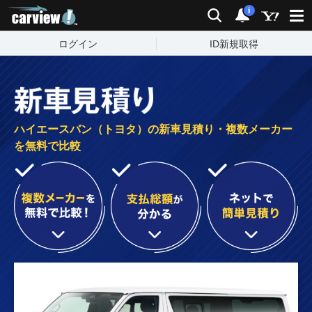
carview!
検索
通知
i
ログイン
ID新規取得
ハイエースバン（トヨタ）の新車見積り・複数メーカー
を無料で比較