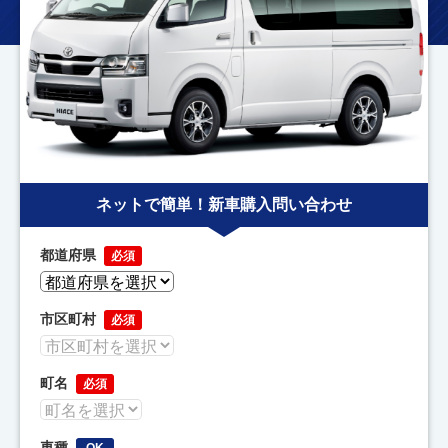
ネットで簡単！新車購入問い合わせ
都道府県
必須
市区町村
必須
町名
必須
車種
OK