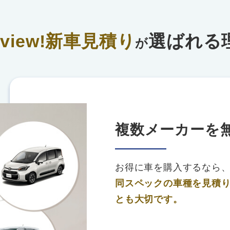
rview!新車見積り
選ばれる
が
複数メーカーを
お得に車を購入するなら
同スペックの車種を見積
とも大切です。