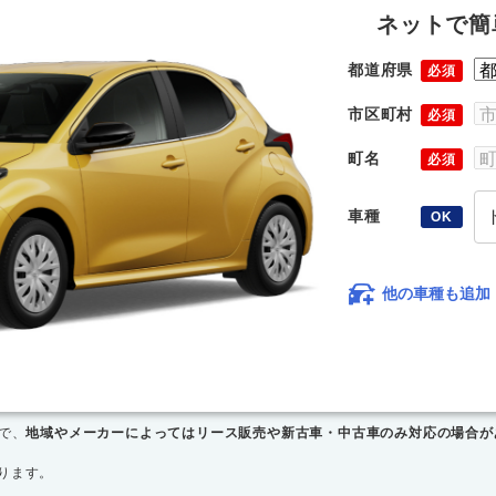
ネットで簡
都道府県
必須
市区町村
必須
町名
必須
車種
OK
他の車種も追加
で、
地域やメーカーによってはリース販売や新古車・中古車のみ対応の場合が
ります。