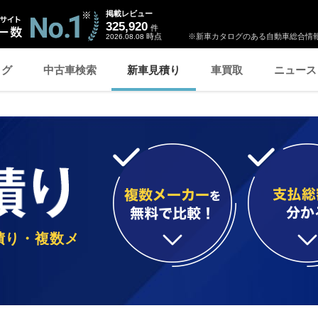
掲載レビュー
325,920
件
時点
※新車カタログのある自動車総合情報
2026.08.08
ログ
中古車検索
新車見積り
車買取
ニュース
積り・複数メ