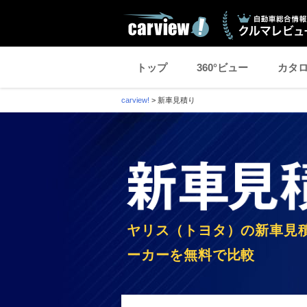
トップ
360°ビュー
カタ
carview!
>
新車見積り
ヤリス（トヨタ）の新車見
ーカーを無料で比較