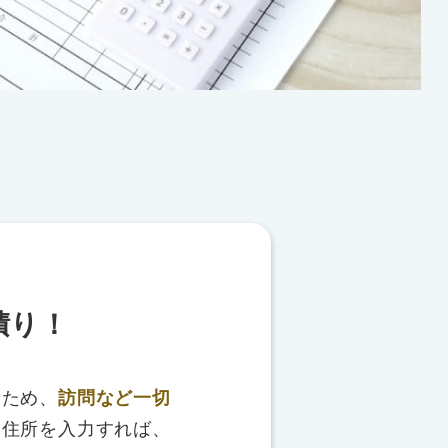
積り！
るため、
訪問など一切
、住所を入力すれば、