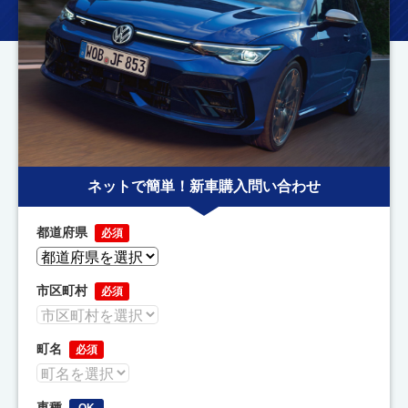
ネットで簡単！新車購入問い合わせ
都道府県
必須
市区町村
必須
町名
必須
車種
OK