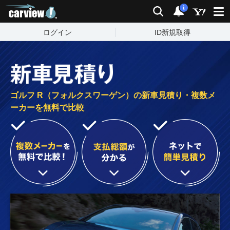
carview!
検索
通知
i
ログイン
ID新規取得
ゴルフ R（フォルクスワーゲン）の新車見積り・複数メ
ーカーを無料で比較